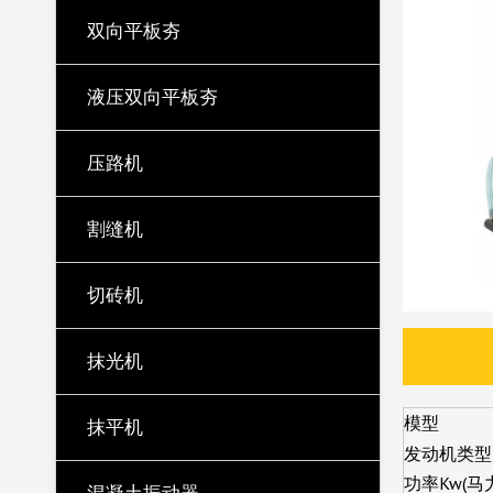
双向平板夯
液压双向平板夯
压路机
割缝机
切砖机
抹光机
模型
抹平机
发动机类型
功率Kw(马