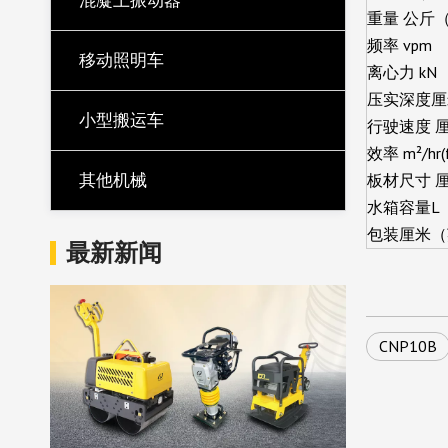
混凝土振动器
重量 公斤
频率 vpm
移动照明车
离心力 kN
压实深度厘
小型搬运车
行驶速度 厘
效率 m²/hr(f
其他机械
板材尺寸 
水箱容量L
包装厘米（
最新新闻
CNP10B