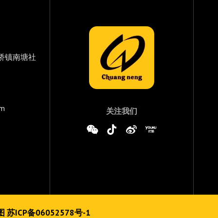
桥镇南塘社
om
关注我们
图
苏ICP备06052578号-1