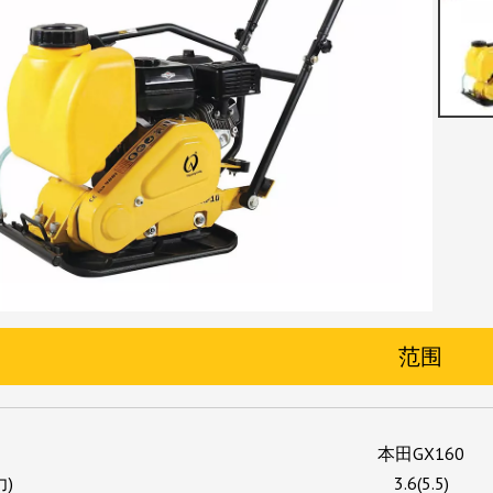
范围
本田GX160
力)
3.6(5.5)